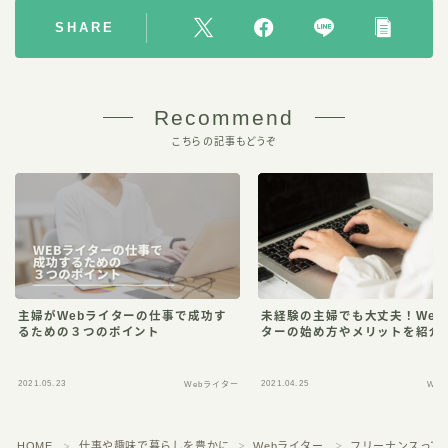
SHARE
Recommend
こちらの記事もどうぞ
主婦がWebライターの仕事で成功す
未経験の主婦でも大丈夫！Web
るための３つのポイント
ターの始め方やメリットを紹介
2021.05.23
2021.04.25
Webライター
We
HOME
仕事や趣味で暮らしを豊かに
Webライター
フリーナンスって
＞
＞
＞