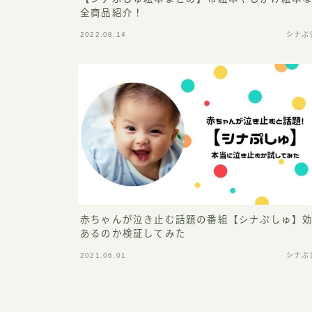
子育て
全商品紹介！
おもちゃ
2022.08.14
シナぷ
ガジェット
シナぷしゅ
その他おすすめグッズ
家電
役立つ情報
食品
子連れ旅行
赤ちゃんが泣き止む話題の番組【シナぷしゅ】
ディズニー旅行
あるのか検証してみた
北海道旅行
2021.06.01
シナぷ
旅行の準備＆おすすめグッズ