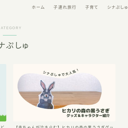
ホーム
子連れ旅行
子育て
シナぷし
ディズニー旅行
おもちゃ
CATEGORY
北海道旅行
ガジェット
ナぷしゅ
旅行の準備＆おすすめグッズ
家電
その他おすすめグッズ
食品
役立つ情報
など
【赤ちゃんが泣き止む】ヒカリの森の黒うさぎグッ