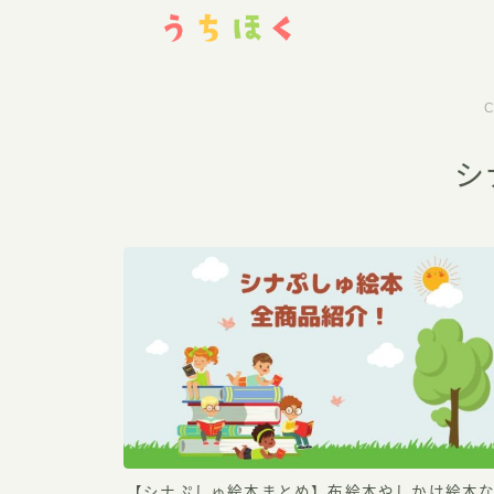
おうち学習
シ
その他の幼児英語教材
ミライコ
その他いろいろ
仕事や趣味で暮らしを豊かに
Webライター
懸賞
資格
【シナぷしゅ絵本まとめ】布絵本やしかけ絵本