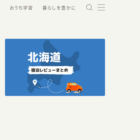
ゅ
おうち学習
暮らしを豊かに
資格
ミライコ
懸賞
その他の幼児英語教材
Webライター
その他いろいろ