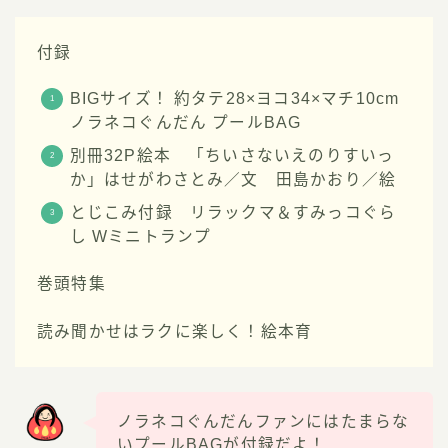
付録
BIGサイズ！ 約タテ28×ヨコ34×マチ10cm
ノラネコぐんだん プールBAG
別冊32P絵本 「ちいさないえのりすいっ
か」はせがわさとみ／文 田島かおり／絵
とじこみ付録 リラックマ＆すみっコぐら
し Wミニトランプ
巻頭特集
読み聞かせはラクに楽しく！絵本育
ノラネコぐんだんファンにはたまらな
いプールBAGが付録だよ！