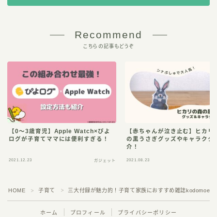
Recommend
こちらの記事もどうぞ
【0〜3歳育児】Apple Watch×ぴよ
【赤ちゃんが泣き止む】ヒカリ
ログが子育てママには便利すぎる！
の黒うさぎグッズやキャラクタ
介！
2021.12.23
2021.08.23
ガジェット
シ
HOME
子育て
三大付録が魅力的！子育て家族におすすめ雑誌kodomoe(コ
＞
＞
ホーム
プロフィール
プライバシーポリシー