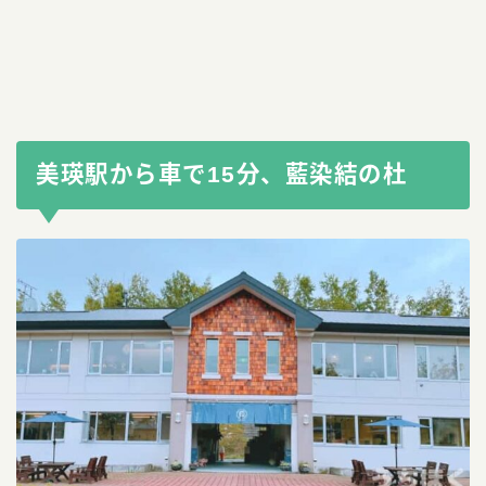
美瑛駅から車で15分、藍染結の杜