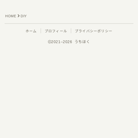
おもちゃ
ガジェット
HOME
DIY
シナぷしゅ
その他おすすめグッズ
ホーム
プロフィール
プライバシーポリシー
家電
2021–2026 うちほく
役立つ情報
食品
子連れ旅行
ディズニー旅行
Follow Me
北海道旅行
旅行の準備＆おすすめグッズ