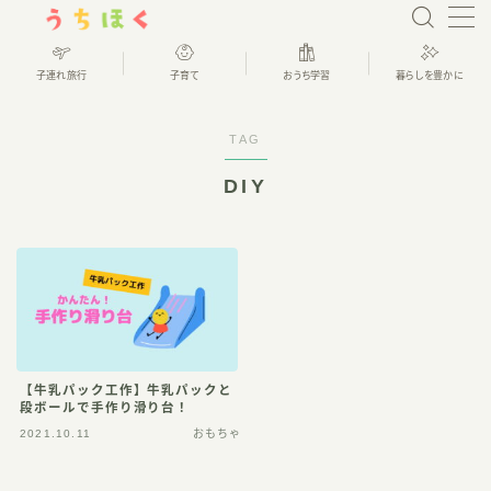
子連れ旅行
子育て
おうち学習
暮らしを豊かに
おうち学習
TAG
その他の幼児英語教材
DIY
ミライコ
その他いろいろ
仕事や趣味で暮らしを豊かに
Webライター
懸賞
【牛乳パック工作】牛乳パックと
段ボールで手作り滑り台！
資格
2021.10.11
おもちゃ
子育て